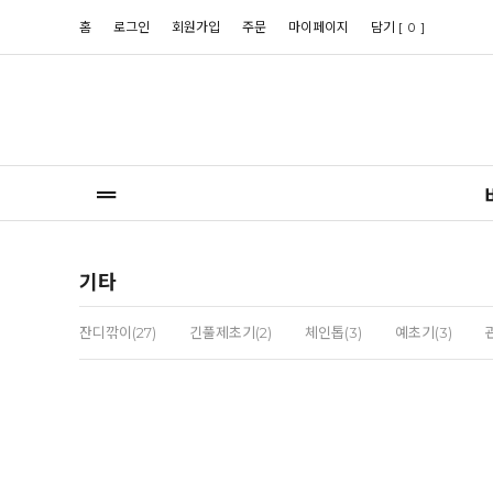
홈
로그인
회원가입
주문
마이페이지
담기 [
]
0
기타
잔디깎이(27)
긴풀제초기(2)
체인톱(3)
예초기(3)