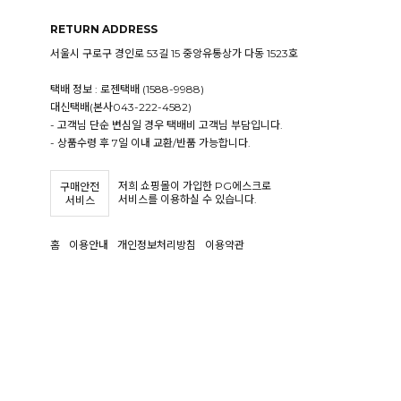
RETURN ADDRESS
서울시 구로구 경인로 53길 15 중앙유통상가 다동 1523호
택배 정보 : 로젠택배 (1588-9988)
대신택배(본사043-222-4582)
- 고객님 단순 변심일 경우 택배비 고객님 부담입니다.
- 상품수령 후 7일 이내 교환/반품 가능합니다.
저희 쇼핑몰이 가입한 PG에스크로
구매안전
서비스를 이용하실 수 있습니다.
서비스
홈
이용안내
개인정보처리방침
이용약관