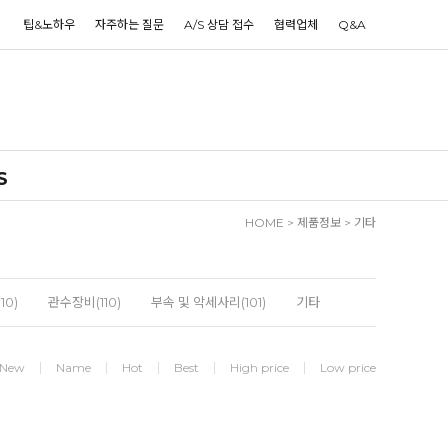
팁&노하우
자주하는 질문
A/S 상담 접수
협력업체
Q&A
S
HOME
>
제품정보
>
기타
10)
관수장비(110)
부속 및 악세사리(101)
기타
New
Name
Hot
Best
High price
Low price