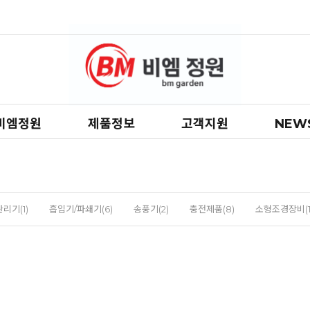
비엠정원
제품정보
고객지원
NEW
관리기(1)
흡입기/파쇄기(6)
송풍기(2)
충전제품(8)
소형조경장비(1