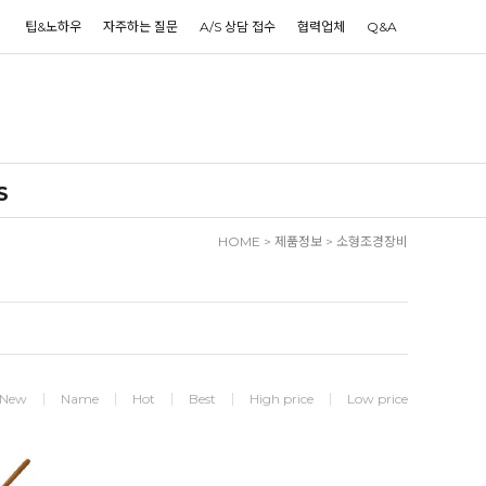
팁&노하우
자주하는 질문
A/S 상담 접수
협력업체
Q&A
S
HOME
>
제품정보
>
소형조경장비
New
Name
Hot
Best
High price
Low price