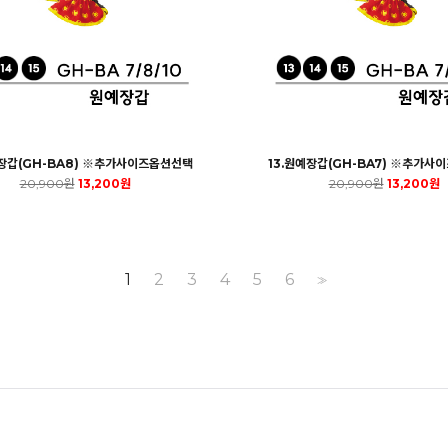
예장갑(GH-BA8) ※추가사이즈옵션선택
13.원예장갑(GH-BA7) ※추가사
20,900원
13,200원
20,900원
13,200원
1
2
3
4
5
6
>>