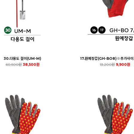
30.다용도 걸이(UM-M)
17.원예장갑(GH-BO8)※추가사
60,500원
38,500원
13,200원
9,900원