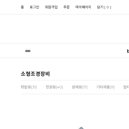
홈
로그인
회원가입
주문
마이페이지
담기 [
]
0
소형조경장비
텃밭용(31)
정원용(40)
원예용(17)
기타제품(11)
멀티