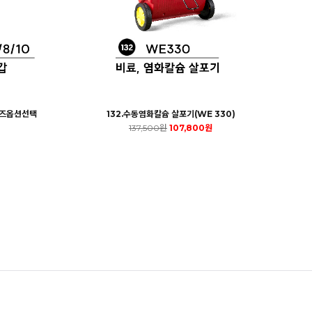
이즈옵션선택
132.수동염화칼슘 살포기(WE 330)
137,500원
107,800원