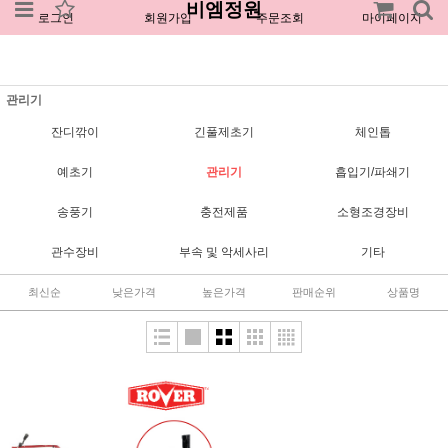
비엠정원
로그인
회원가입
주문조회
마이페이지
관리기
잔디깎이
긴풀제초기
체인톱
예초기
관리기
흡입기/파쇄기
송풍기
충전제품
소형조경장비
관수장비
부속 및 악세사리
기타
최신순
낮은가격
높은가격
판매순위
상품명